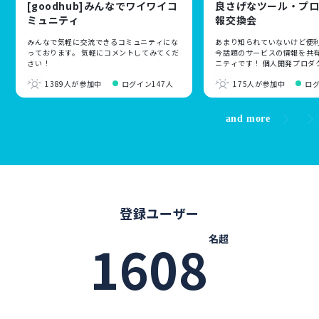
[goodhub]みんなでワイワイコ
良さげなツール・プ
ミュニティ
報交換会
みんなで気軽に交流できるコミュニティにな
あまり知られていないけど便
っております。 気軽にコメントしてみてくだ
今話題のサービスの情報を共
さい！
ニティです！ 個人開発プロダ
新規サービスのリリース告知
1389人が参加中
ログイン147人
175人が参加中
ロ
です！
and more
登録ユーザー
名超
1608