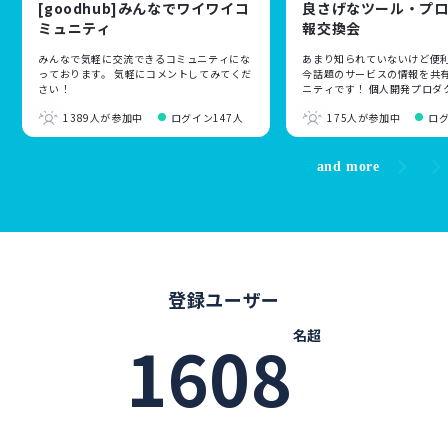
[goodhub]みんなでワイワイコ
良さげなツール・プ
ミュニティ
報交換会
みんなで気軽に交流できるコミュニティにな
あまり知られていないけど便
っております。 気軽にコメントしてみてくだ
今話題のサービスの情報を共
さい！
ニティです！ 個人開発プロダ
新規サービスのリリース告知
1389人が参加中
ログイン147人
175人が参加中
ロ
です！
and more
登録ユーザー
名超
1608